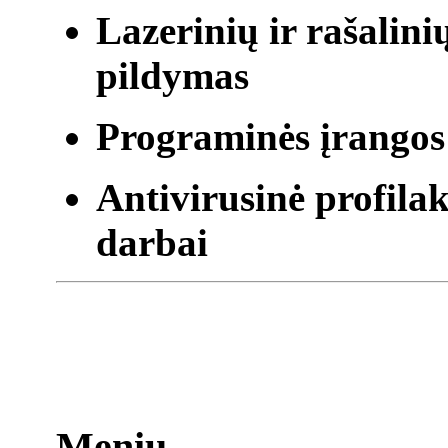
Lazerinių ir rašalin
pildymas
Programinės įrangos
Antivirusinė profila
darbai
Meniu