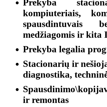
Prekyba stacion
kompiuteriais, kom
spausdintuvais b
medžiagomis ir kita 
Prekyba legalia pro
Stacionarių ir nešio
diagnostika, technin
Spausdinimo\kopijav
ir remontas