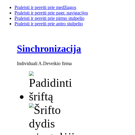
Praleisti ir pereiti prie medžiagos
Praleisti ir pereiti prie pagr. navigacijos
Praleisti ir pereiti prie pirmo stulpelio
Praleisti ir pereiti prie antro stulpelio
Sinchronizacija
Individuali A.Deveikio firma