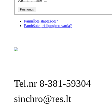
Atsiminti mane
Pamiršote slaptažodį?
Pamiršote prisijungimo vardą?
Tel.nr 8-381-59304
sinchro@res.lt